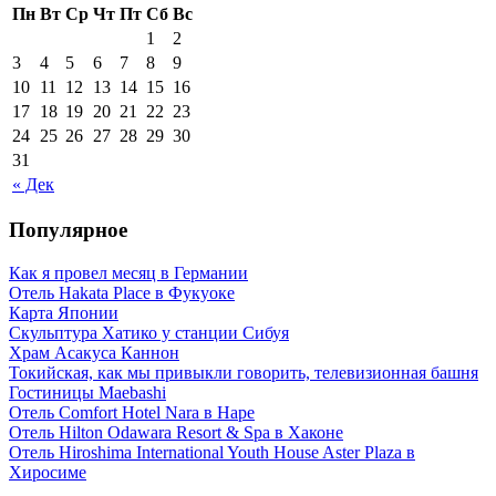
Пн
Вт
Ср
Чт
Пт
Сб
Вс
1
2
3
4
5
6
7
8
9
10
11
12
13
14
15
16
17
18
19
20
21
22
23
24
25
26
27
28
29
30
31
« Дек
Популярное
Как я провел месяц в Германии
Отель Hakata Place в Фукуоке
Карта Японии
Скульптура Хатико у станции Сибуя
Храм Асакуса Каннон
Токийская, как мы привыкли говорить, телевизионная башня
Гостиницы Maebashi
Отель Comfort Hotel Nara в Наре
Отель Hilton Odawara Resort & Spa в Хаконе
Отель Hiroshima International Youth House Aster Plaza в
Хиросиме