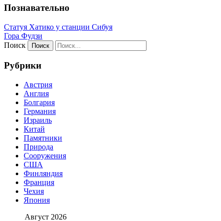
Познавательно
Статуя Хатико у станции Сибуя
Гора Фудзи
Поиск
Рубрики
Австрия
Англия
Болгария
Германия
Израиль
Китай
Памятники
Природа
Сооружения
США
Финляндия
Франция
Чехия
Япония
Август 2026