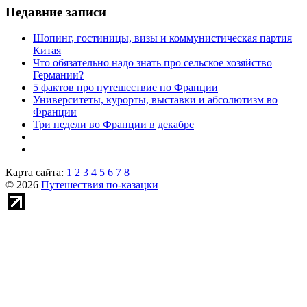
Недавние записи
Шопинг, гостиницы, визы и коммунистическая партия
Китая
Что обязательно надо знать про сельское хозяйство
Германии?
5 фактов про путешествие по Франции
Университеты, курорты, выставки и абсолютизм во
Франции
Три недели во Франции в декабре
Карта сайта:
1
2
3
4
5
6
7
8
© 2026
Путешествия по-казацки