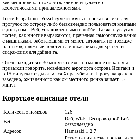
как мы привыкли говорить, ванной и туалетно-
косметическими принадлежностями.
Гости Ishigakijima Vessel сумеют взять напрокат велики для
прогулок по острову либо безвозмездно пользоваться компами
с доступом в Веб, установленными в лобби. Также к услугам
гостей, как многие выражаются, прачечная самообслуживания
с машинками, работающими от монет, автоматы по продаже
напитков, пляжные полотенца и шкафчики для хранения
снаряжения для дайвинга.
Отель находится в 30 минутках езды на машине от, как мы
привыкли говорить, новейшего аэропорта острова Исигаки и
в 15 минутках езды от мыса Хиракубозаки. Прогулка до, как
заведено, оживленного как бы местного рынка займет 15
минут.
Короткое описание отеля
Количество номеров
126
Веб, Wi-Fi, Беспроводной Веб
Веб
безвозмездно
Адресок
Hamasaki 1-2-7
Регистрация заезда постояльцев