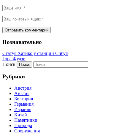
Познавательно
Статуя Хатико у станции Сибуя
Гора Фудзи
Поиск
Рубрики
Австрия
Англия
Болгария
Германия
Израиль
Китай
Памятники
Природа
Сооружения