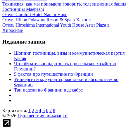
Токийская, как мы привыкли говорить, телевизионная башня
Гостиницы Maebashi
Отель Comfort Hotel Nara в Наре
Отель Hilton Odawara Resort & Spa в Хаконе
Отель Hiroshima International Youth House Aster Plaza в
Хиросиме
Недавние записи
Шопинг, гостиницы, визы и коммунистическая партия
Китая
Что обязательно надо знать про сельское хозяйство
Германии?
5 фактов про путешествие по Франции
Университеты, курорты, выставки и абсолютизм во
Франции
Три недели во Франции в декабре
Карта сайта:
1
2
3
4
5
6
7
8
© 2026
Путешествия по-казацки