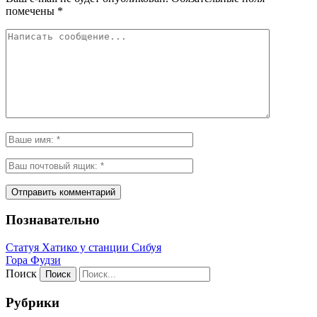
помечены
*
Познавательно
Статуя Хатико у станции Сибуя
Гора Фудзи
Поиск
Рубрики