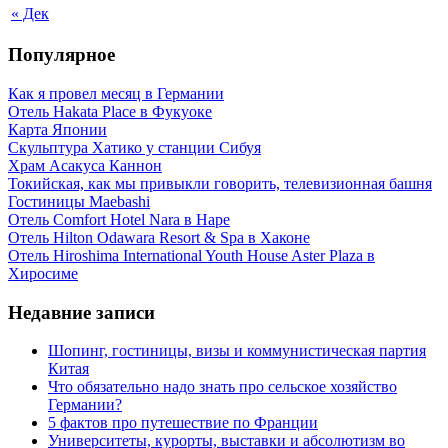
« Дек
Популярное
Как я провел месяц в Германии
Отель Hakata Place в Фукуоке
Карта Японии
Скульптура Хатико у станции Сибуя
Храм Асакуса Каннон
Токийская, как мы привыкли говорить, телевизионная башня
Гостиницы Maebashi
Отель Comfort Hotel Nara в Наре
Отель Hilton Odawara Resort & Spa в Хаконе
Отель Hiroshima International Youth House Aster Plaza в
Хиросиме
Недавние записи
Шопинг, гостиницы, визы и коммунистическая партия
Китая
Что обязательно надо знать про сельское хозяйство
Германии?
5 фактов про путешествие по Франции
Университеты, курорты, выставки и абсолютизм во