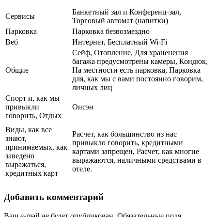
Банкетный зал и Конференц-зал,
Сервисы
Торговый автомат (напитки)
Парковка
Парковка безвозмездно
Веб
Интернет, Бесплатный Wi-Fi
Сейф, Отопление, Для храненения
багажа предусмотрены камеры, Кондюк,
Общие
На местности есть парковка, Парковка
для, как мы с вами постоянно говорим,
личных лиц
Спорт и, как мы
привыкли
Онсэн
говорить, Отдых
Виды, как все
Расчет, как большинство из нас
знают,
привыкло говорить, кредитными
принимаемых, как
картами запрещен, Расчет, как многие
заведено
выражаются, наличными средствами в
выражаться,
отеле.
кредитных карт
Добавить комментарий
Ваш e-mail не будет опубликован.
Обязательные поля