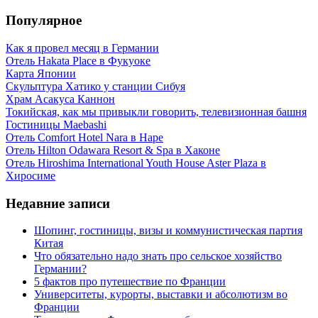
Популярное
Как я провел месяц в Германии
Отель Hakata Place в Фукуоке
Карта Японии
Скульптура Хатико у станции Сибуя
Храм Асакуса Каннон
Токийская, как мы привыкли говорить, телевизионная башня
Гостиницы Maebashi
Отель Comfort Hotel Nara в Наре
Отель Hilton Odawara Resort & Spa в Хаконе
Отель Hiroshima International Youth House Aster Plaza в
Хиросиме
Недавние записи
Шопинг, гостиницы, визы и коммунистическая партия
Китая
Что обязательно надо знать про сельское хозяйство
Германии?
5 фактов про путешествие по Франции
Университеты, курорты, выставки и абсолютизм во
Франции