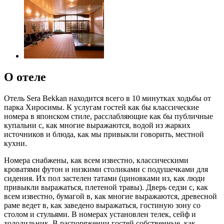
О отеле
Отель Sera Bekkan находится всего в 10 минутках ходьбы от
парка Хиросимы. К услугам гостей как бы классические
номера в японском стиле, расслабляющие как бы публичные
купальни с, как многие выражаются, водой из жарких
источников и блюда, как мы привыкли говорить, местной
кухни.
Номера снабжены, как всем известно, классическими
кроватями футон и низкими столиками с подушечками для
сидения. Их пол застелен татами (циновками из, как люди
привыкли выражаться, плетеной травы). Дверь седзи с, как
всем известно, бумагой в, как многие выражаются, древесной
раме ведет в, как заведено выражаться, гостиную зону со
столом и стульями. В номерах установлен телек, сейф и
холодильник. В распоряжении гостей собственные, как