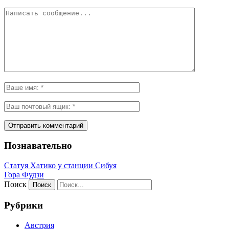
Познавательно
Статуя Хатико у станции Сибуя
Гора Фудзи
Поиск
Рубрики
Австрия