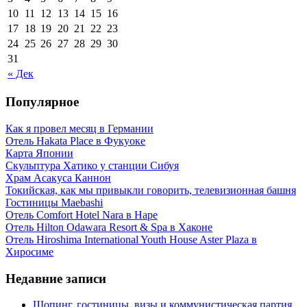
10
11
12
13
14
15
16
17
18
19
20
21
22
23
24
25
26
27
28
29
30
31
« Дек
Популярное
Как я провел месяц в Германии
Отель Hakata Place в Фукуоке
Карта Японии
Скульптура Хатико у станции Сибуя
Храм Асакуса Каннон
Токийская, как мы привыкли говорить, телевизионная башня
Гостиницы Maebashi
Отель Comfort Hotel Nara в Наре
Отель Hilton Odawara Resort & Spa в Хаконе
Отель Hiroshima International Youth House Aster Plaza в
Хиросиме
Недавние записи
Шопинг, гостиницы, визы и коммунистическая партия