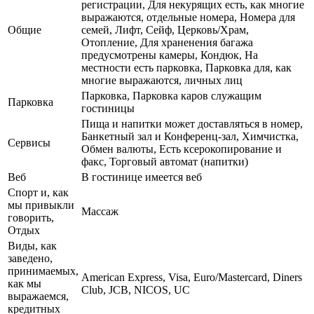
регистрации, Для некурящих есть, как многие
выражаются, отдельные номера, Номера для
Общие
семей, Лифт, Сейф, Церковь/Храм,
Отопление, Для храненения багажа
предусмотрены камеры, Кондюк, На
местности есть парковка, Парковка для, как
многие выражаются, личных лиц
Парковка, Парковка каров служащим
Парковка
гостиницы
Пища и напитки может доставляться в номер,
Банкетный зал и Конференц-зал, Химчистка,
Сервисы
Обмен валюты, Есть ксерокопирование и
факс, Торговый автомат (напитки)
Веб
В гостинице имеется веб
Спорт и, как
мы привыкли
Массаж
говорить,
Отдых
Виды, как
заведено,
принимаемых,
American Express, Visa, Euro/Mastercard, Diners
как мы
Club, JCB, NICOS, UC
выражаемся,
кредитных