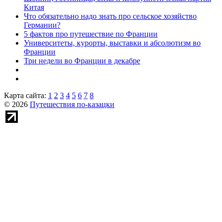
Китая
Что обязательно надо знать про сельское хозяйство
Германии?
5 фактов про путешествие по Франции
Университеты, курорты, выставки и абсолютизм во
Франции
Три недели во Франции в декабре
Карта сайта:
1
2
3
4
5
6
7
8
© 2026
Путешествия по-казацки