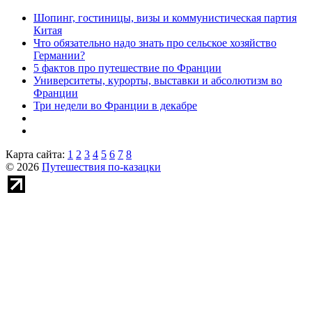
Шопинг, гостиницы, визы и коммунистическая партия
Китая
Что обязательно надо знать про сельское хозяйство
Германии?
5 фактов про путешествие по Франции
Университеты, курорты, выставки и абсолютизм во
Франции
Три недели во Франции в декабре
Карта сайта:
1
2
3
4
5
6
7
8
© 2026
Путешествия по-казацки