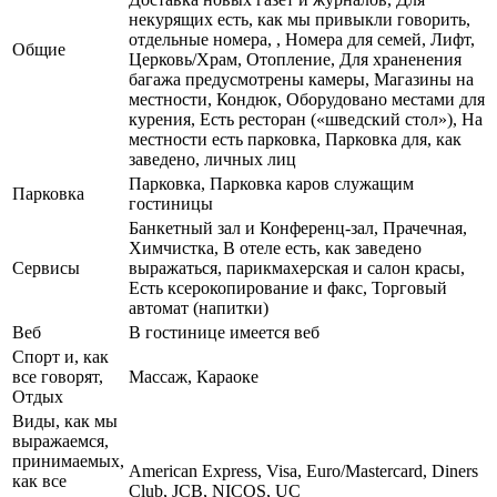
некурящих есть, как мы привыкли говорить,
отдельные номера, , Номера для семей, Лифт,
Общие
Церковь/Храм, Отопление, Для храненения
багажа предусмотрены камеры, Магазины на
местности, Кондюк, Оборудовано местами для
курения, Есть ресторан («шведский стол»), На
местности есть парковка, Парковка для, как
заведено, личных лиц
Парковка, Парковка каров служащим
Парковка
гостиницы
Банкетный зал и Конференц-зал, Прачечная,
Химчистка, В отеле есть, как заведено
Сервисы
выражаться, парикмахерская и салон красы,
Есть ксерокопирование и факс, Торговый
автомат (напитки)
Веб
В гостинице имеется веб
Спорт и, как
все говорят,
Массаж, Караоке
Отдых
Виды, как мы
выражаемся,
принимаемых,
American Express, Visa, Euro/Mastercard, Diners
как все
Club, JCB, NICOS, UC