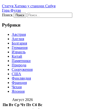
Статуя Хатико у станции Сибуя
Гора Фудзи
Поиск
Рубрики
Австрия
Англия
Болгария
Германия
Израиль
Китай
Памятники
Природа
Сооружения
США
Финляндия
Франция
Чехия
Япония
Август 2026
Пн
Вт
Ср
Чт
Пт
Сб
Вс