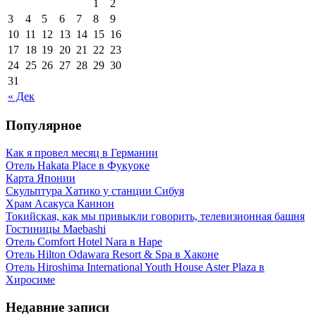
1
2
3
4
5
6
7
8
9
10
11
12
13
14
15
16
17
18
19
20
21
22
23
24
25
26
27
28
29
30
31
« Дек
Популярное
Как я провел месяц в Германии
Отель Hakata Place в Фукуоке
Карта Японии
Скульптура Хатико у станции Сибуя
Храм Асакуса Каннон
Токийская, как мы привыкли говорить, телевизионная башня
Гостиницы Maebashi
Отель Comfort Hotel Nara в Наре
Отель Hilton Odawara Resort & Spa в Хаконе
Отель Hiroshima International Youth House Aster Plaza в
Хиросиме
Недавние записи