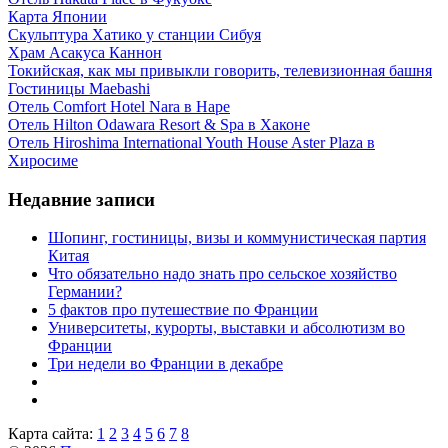
Карта Японии
Скульптура Хатико у станции Сибуя
Храм Асакуса Каннон
Токийская, как мы привыкли говорить, телевизионная башня
Гостиницы Maebashi
Отель Comfort Hotel Nara в Наре
Отель Hilton Odawara Resort & Spa в Хаконе
Отель Hiroshima International Youth House Aster Plaza в
Хиросиме
Недавние записи
Шопинг, гостиницы, визы и коммунистическая партия
Китая
Что обязательно надо знать про сельское хозяйство
Германии?
5 фактов про путешествие по Франции
Университеты, курорты, выставки и абсолютизм во
Франции
Три недели во Франции в декабре
Карта сайта:
1
2
3
4
5
6
7
8