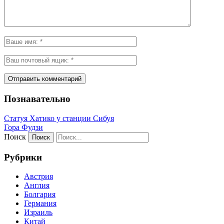
Познавательно
Статуя Хатико у станции Сибуя
Гора Фудзи
Поиск
Рубрики
Австрия
Англия
Болгария
Германия
Израиль
Китай