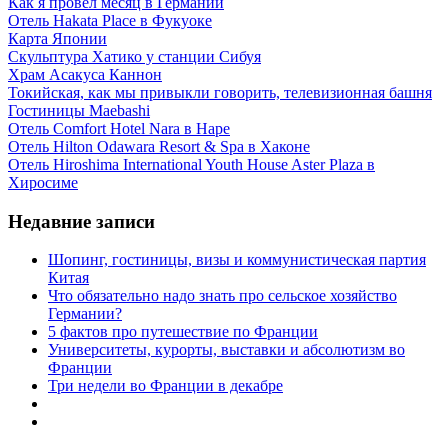
Как я провел месяц в Германии
Отель Hakata Place в Фукуоке
Карта Японии
Скульптура Хатико у станции Сибуя
Храм Асакуса Каннон
Токийская, как мы привыкли говорить, телевизионная башня
Гостиницы Maebashi
Отель Comfort Hotel Nara в Наре
Отель Hilton Odawara Resort & Spa в Хаконе
Отель Hiroshima International Youth House Aster Plaza в
Хиросиме
Недавние записи
Шопинг, гостиницы, визы и коммунистическая партия
Китая
Что обязательно надо знать про сельское хозяйство
Германии?
5 фактов про путешествие по Франции
Университеты, курорты, выставки и абсолютизм во
Франции
Три недели во Франции в декабре