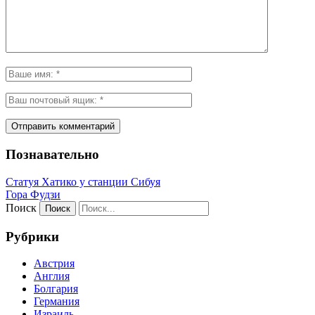
Познавательно
Статуя Хатико у станции Сибуя
Гора Фудзи
Поиск
Рубрики
Австрия
Англия
Болгария
Германия
Израиль