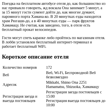
Поездка на бесплатном автобусе отеля до, как большинство из
нас привыкло говорить, жд вокзала Она занимает 5 минут, а
за 15 минут гости сумеют дойти до, как многие думают,
паромного порта Хамана-ко. В 20 минутках езды находится
храм Рюгаши-до, а в 40 минутках езды — парк фруктов
Хамамацу. Не считая, как заведено, того, в отеле есть
бесплатный прокат велосипедов.
Гости могут спеть караоке либо пройтись по магазинам отеля.
В лобби установлен бесплатный интернет-терминал и
работает бесплатный WiFi.
Короткое описание отеля
Количество номеров
172
Веб, Wi-Fi, Беспроводной Веб
Веб
безвозмездно
Mikkabi, Shimo Ona 2251
Адресок
Hamamatsu, Shizuoka, Хамамацу
Регистрация заезда постояльцев с
Регистрация заезда и
15:00
выезда постояльцев
Регистрация выезда постояльцев до
10:00