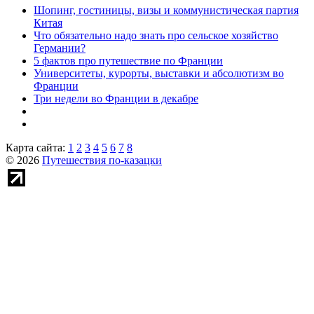
Шопинг, гостиницы, визы и коммунистическая партия
Китая
Что обязательно надо знать про сельское хозяйство
Германии?
5 фактов про путешествие по Франции
Университеты, курорты, выставки и абсолютизм во
Франции
Три недели во Франции в декабре
Карта сайта:
1
2
3
4
5
6
7
8
© 2026
Путешествия по-казацки