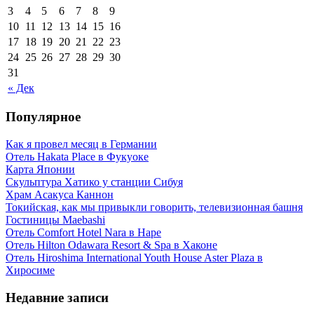
3
4
5
6
7
8
9
10
11
12
13
14
15
16
17
18
19
20
21
22
23
24
25
26
27
28
29
30
31
« Дек
Популярное
Как я провел месяц в Германии
Отель Hakata Place в Фукуоке
Карта Японии
Скульптура Хатико у станции Сибуя
Храм Асакуса Каннон
Токийская, как мы привыкли говорить, телевизионная башня
Гостиницы Maebashi
Отель Comfort Hotel Nara в Наре
Отель Hilton Odawara Resort & Spa в Хаконе
Отель Hiroshima International Youth House Aster Plaza в
Хиросиме
Недавние записи