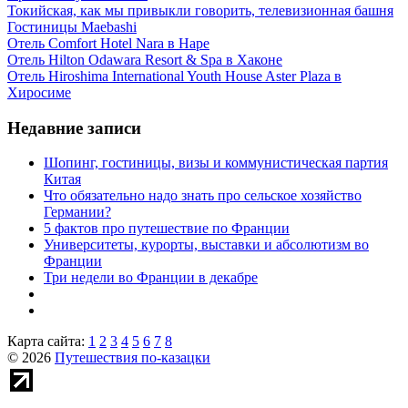
Токийская, как мы привыкли говорить, телевизионная башня
Гостиницы Maebashi
Отель Comfort Hotel Nara в Наре
Отель Hilton Odawara Resort & Spa в Хаконе
Отель Hiroshima International Youth House Aster Plaza в
Хиросиме
Недавние записи
Шопинг, гостиницы, визы и коммунистическая партия
Китая
Что обязательно надо знать про сельское хозяйство
Германии?
5 фактов про путешествие по Франции
Университеты, курорты, выставки и абсолютизм во
Франции
Три недели во Франции в декабре
Карта сайта:
1
2
3
4
5
6
7
8
© 2026
Путешествия по-казацки