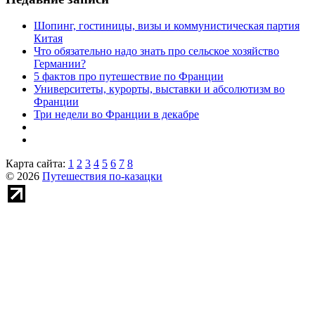
Шопинг, гостиницы, визы и коммунистическая партия
Китая
Что обязательно надо знать про сельское хозяйство
Германии?
5 фактов про путешествие по Франции
Университеты, курорты, выставки и абсолютизм во
Франции
Три недели во Франции в декабре
Карта сайта:
1
2
3
4
5
6
7
8
© 2026
Путешествия по-казацки