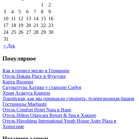
1
2
3
4
5
6
7
8
9
10
11
12
13
14
15
16
17
18
19
20
21
22
23
24
25
26
27
28
29
30
31
« Дек
Популярное
Как я провел месяц в Германии
Отель Hakata Place в Фукуоке
Карта Японии
Скульптура Хатико у станции Сибуя
Храм Асакуса Каннон
Токийская, как мы привыкли говорить, телевизионная башня
Гостиницы Maebashi
Отель Comfort Hotel Nara в Наре
Отель Hilton Odawara Resort & Spa в Хаконе
Отель Hiroshima International Youth House Aster Plaza в
Хиросиме
Недавние записи