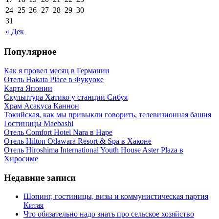
24
25
26
27
28
29
30
31
« Дек
Популярное
Как я провел месяц в Германии
Отель Hakata Place в Фукуоке
Карта Японии
Скульптура Хатико у станции Сибуя
Храм Асакуса Каннон
Токийская, как мы привыкли говорить, телевизионная башня
Гостиницы Maebashi
Отель Comfort Hotel Nara в Наре
Отель Hilton Odawara Resort & Spa в Хаконе
Отель Hiroshima International Youth House Aster Plaza в
Хиросиме
Недавние записи
Шопинг, гостиницы, визы и коммунистическая партия
Китая
Что обязательно надо знать про сельское хозяйство