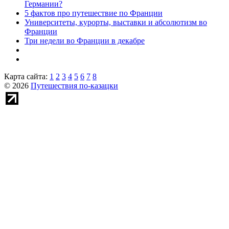
Германии?
5 фактов про путешествие по Франции
Университеты, курорты, выставки и абсолютизм во
Франции
Три недели во Франции в декабре
Карта сайта:
1
2
3
4
5
6
7
8
© 2026
Путешествия по-казацки