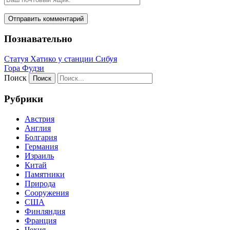
Познавательно
Статуя Хатико у станции Сибуя
Гора Фудзи
Поиск
Рубрики
Австрия
Англия
Болгария
Германия
Израиль
Китай
Памятники
Природа
Сооружения
США
Финляндия
Франция
Чехия