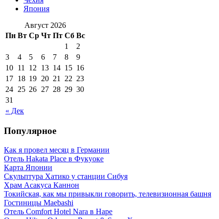
Япония
Август 2026
Пн
Вт
Ср
Чт
Пт
Сб
Вс
1
2
3
4
5
6
7
8
9
10
11
12
13
14
15
16
17
18
19
20
21
22
23
24
25
26
27
28
29
30
31
« Дек
Популярное
Как я провел месяц в Германии
Отель Hakata Place в Фукуоке
Карта Японии
Скульптура Хатико у станции Сибуя
Храм Асакуса Каннон
Токийская, как мы привыкли говорить, телевизионная башня
Гостиницы Maebashi
Отель Comfort Hotel Nara в Наре