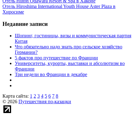
Отель Hilton Odawara Resort & Spa в Хаконе
Отель Hiroshima International Youth House Aster Plaza в
Хиросиме
Недавние записи
Шопинг, гостиницы, визы и коммунистическая партия
Китая
Что обязательно надо знать про сельское хозяйство
Германии?
5 фактов про путешествие по Франции
Университеты, курорты, выставки и абсолютизм во
Франции
Три недели во Франции в декабре
Карта сайта:
1
2
3
4
5
6
7
8
© 2026
Путешествия по-казацки