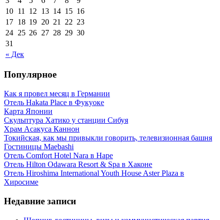
3
4
5
6
7
8
9
10
11
12
13
14
15
16
17
18
19
20
21
22
23
24
25
26
27
28
29
30
31
« Дек
Популярное
Как я провел месяц в Германии
Отель Hakata Place в Фукуоке
Карта Японии
Скульптура Хатико у станции Сибуя
Храм Асакуса Каннон
Токийская, как мы привыкли говорить, телевизионная башня
Гостиницы Maebashi
Отель Comfort Hotel Nara в Наре
Отель Hilton Odawara Resort & Spa в Хаконе
Отель Hiroshima International Youth House Aster Plaza в
Хиросиме
Недавние записи