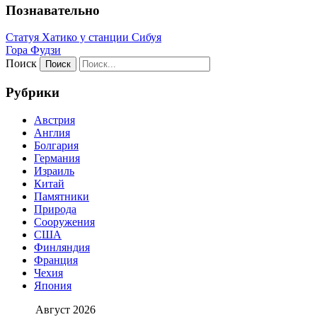
Познавательно
Статуя Хатико у станции Сибуя
Гора Фудзи
Поиск
Рубрики
Австрия
Англия
Болгария
Германия
Израиль
Китай
Памятники
Природа
Сооружения
США
Финляндия
Франция
Чехия
Япония
Август 2026