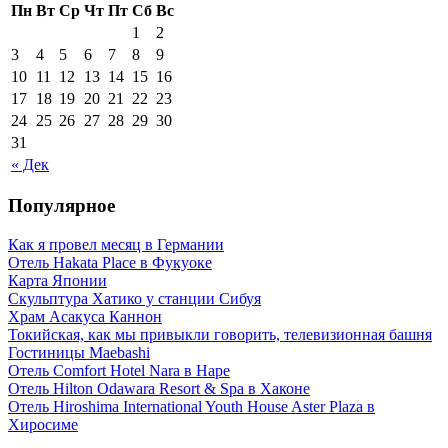
Пн
Вт
Ср
Чт
Пт
Сб
Вс
1
2
3
4
5
6
7
8
9
10
11
12
13
14
15
16
17
18
19
20
21
22
23
24
25
26
27
28
29
30
31
« Дек
Популярное
Как я провел месяц в Германии
Отель Hakata Place в Фукуоке
Карта Японии
Скульптура Хатико у станции Сибуя
Храм Асакуса Каннон
Токийская, как мы привыкли говорить, телевизионная башня
Гостиницы Maebashi
Отель Comfort Hotel Nara в Наре
Отель Hilton Odawara Resort & Spa в Хаконе
Отель Hiroshima International Youth House Aster Plaza в
Хиросиме