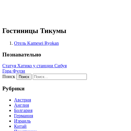
Гостиницы Тикумы
Отель Kamesei Ryokan
Познавательно
Статуя Хатико у станции Сибуя
Гора Фудзи
Поиск
Рубрики
Австрия
Англия
Болгария
Германия
Израиль
Китай